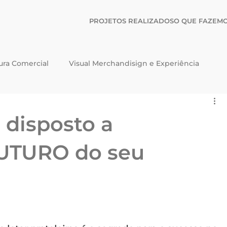
ㅤPROJETOS REALIZADOSㅤ
ㅤO QUE FAZEMO
ura Comercial
Visual Merchandisign e Experiência
ações
á disposto a
UTURO do seu