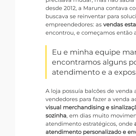
precisava mudar, mas não sabia
desde 2012, a Maruna contava 
buscava se reinventar para solu
empreendedores: as 
vendas est
encontrou, e começamos então a
Eu e minha equipe mar
encontramos alguns po
atendimento e a exposi
A loja possuía balcões de venda
vendedores para fazer a venda a
visual merchandising e sinalizaçã
sozinha
, em dias muito movimen
atendimento estratégicos, onde 
atendimento personalizado e en