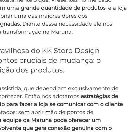
 exatamente o quê. Presentes no mercado 
com uma 
grande quantidade de produtos
, e a loja 
cionar uma das maiores dores dos 
agnadas.
 Diante dessa necessidade ele nos 
 transformação na Maruna.
avilhosa do KK Store Design 
ntos cruciais de mudança: o 
ção dos produtos. 
 assistida, que dependiam exclusivamente de 
contecer. Então nós adotamos 
estratégias de 
o para fazer a loja se comunicar com o cliente 
tados; sem abrir mão de pontos de 
a equipe da Maruna pode
oferecer um 
volvente que gera conexão genuína com o 