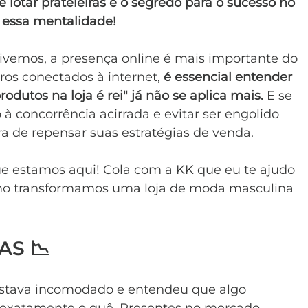
 lotar prateleiras é o segredo para o sucesso no 
r essa mentalidade!
vemos, a presença online é mais importante do 
os conectados à internet, 
é essencial entender 
dutos na loja é rei" já não se aplica mais.
 E se 
à concorrência acirrada e evitar ser engolido 
a de repensar suas estratégias de venda.
ue estamos aqui! Cola com a KK que eu te ajudo 
omo transformamos uma loja de moda masculina 
S 📉
estava incomodado e entendeu que algo 