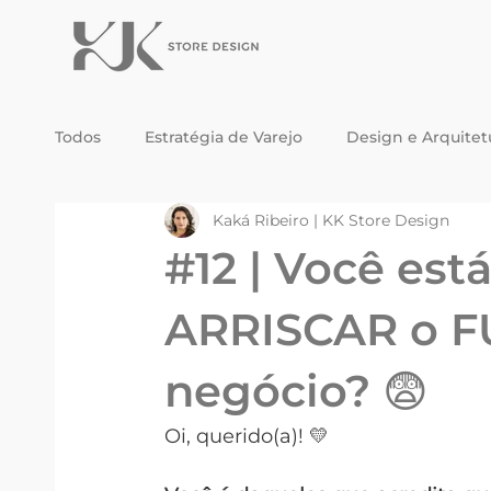
Todos
Estratégia de Varejo
Design e Arquitet
Kaká Ribeiro | KK Store Design
Tendências e Inspirações
Cases e Transform
#12 | Você est
ARRISCAR o F
negócio? 😨
Oi, querido(a)! 💛