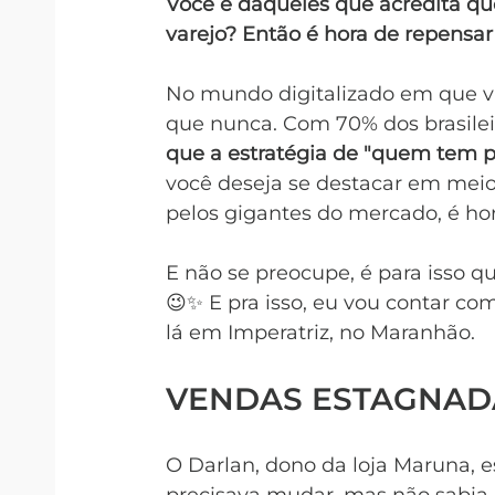
Você é daqueles que acredita que
varejo? Então é hora de repensa
No mundo digitalizado em que vi
que nunca. Com 70% dos brasileir
que a estratégia de "quem tem pro
você deseja se destacar em meio 
pelos gigantes do mercado, é hor
E não se preocupe, é para isso q
😉✨ E pra isso, eu vou contar c
lá em Imperatriz, no Maranhão.
VENDAS ESTAGNADA
O Darlan, dono da loja Maruna, 