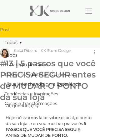
Post
Todos
Kaká Ribeiro | KK Store Design
Todos
#13 | 5 passos que você
Estratégia de Varejo
PRECISA SEGUIR antes
Design e Arquitetura Comercial
de MUDAR O PONTO
Visual Merchandisign e Experiência
Tendências e Inspirações
da sua loja
Cases e Transformações
Oi, querido(a)! 🤩
Hoje nós vamos falar sobre o local, o ponto 
da sua loja; e eu vou mostrar pra vocês 
5 
PASSOS QUE VOCÊ PRECISA SEGUIR 
ANTES DE MUDAR DE PONTO.