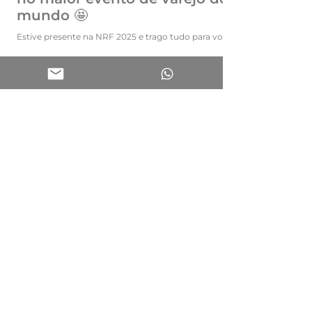
mundo 🤩
Estive presente na NRF 2025 e trago tudo para vocês!
Kaká Ribeiro | KK Store Design