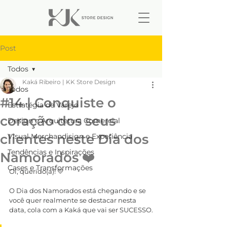
Post
Todos
Kaká Ribeiro | KK Store Design
Todos
#14 | Conquiste o
Estratégia de Varejo
coração dos seus
Design e Arquitetura Comercial
clientes neste Dia dos
Visual Merchandisign e Experiência
Tendências e Inspirações
Namorados ❤️
Cases e Transformações
Oi, querido(a)! 💛
O Dia dos Namorados está chegando e se 
você quer realmente se destacar nesta 
data, cola com a Kaká que vai ser SUCESSO.