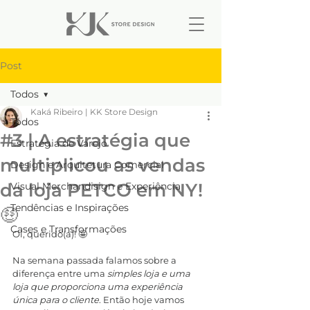
Post
Todos
Kaká Ribeiro | KK Store Design
Todos
#3 | A estratégia que
Estratégia de Varejo
multiplicou as vendas
Design e Arquitetura Comercial
da loja PETCO em NY!
Visual Merchandisign e Experiência
Tendências e Inspirações
🤑
Cases e Transformações
Oi, querido(a)! 🤩
Na semana passada falamos sobre a 
diferença entre uma 
simples loja e uma 
loja que proporciona uma experiência 
única para o cliente
. Então hoje vamos 