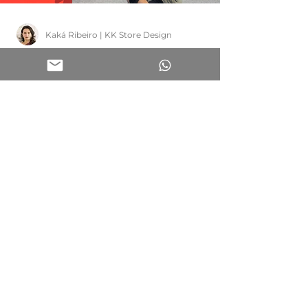
Kaká Ribeiro | KK Store Design
Tendências e Inspirações
#28 | NRF 2025: O que aprendi
no maior evento de varejo do
mundo 🤩
Estive presente na NRF 2025 e trago tudo para vocês!