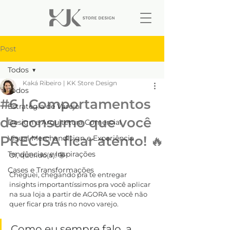
Post
Todos
Kaká Ribeiro | KK Store Design
Todos
#6 | Comportamentos
Estratégia de Varejo
de consumo que você
Design e Arquitetura Comercial
PRECISA ficar atento! 🔥
Visual Merchandisign e Experiência
Tendências e Inspirações
Oi, querido(a)! 🤩
Cases e Transformações
Cheguei, chegando pra te entregar 
insights importantíssimos pra você aplicar 
na sua loja a partir de AGORA se você não 
quer ficar pra trás no novo varejo.
Como eu sempre falo, a 