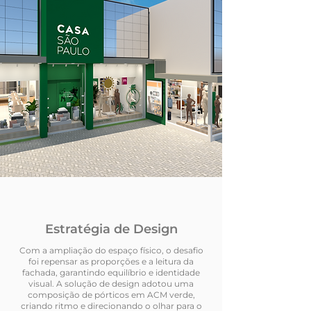
Estratégia de Design
Com a ampliação do espaço físico, o desafio
foi repensar as proporções e a leitura da
fachada, garantindo equilíbrio e identidade
visual. A solução de design adotou uma
composição de pórticos em ACM verde,
criando ritmo e direcionando o olhar para o