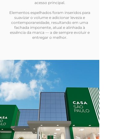
acesso principal.
Elementos espelhados foram inseridos para
suavizar o volume e adicionar leveza e
contemporaneidade, resultando em uma
fachada imponente, atual e alinhada à
essência da marca — a de sempre evoluir e
entregar o melhor.