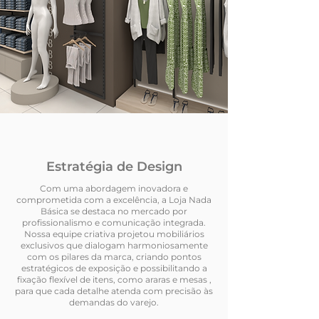
Estratégia de Design
Com uma abordagem inovadora e
comprometida com a excelência, a Loja Nada
Básica se destaca no mercado por
profissionalismo e comunicação integrada.
Nossa equipe criativa projetou mobiliários
exclusivos que dialogam harmoniosamente
com os pilares da marca, criando pontos
estratégicos de exposição e possibilitando a
fixação flexível de itens, como araras e mesas ,
para que cada detalhe atenda com precisão às
demandas do varejo.