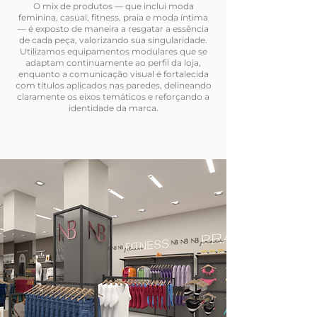
O mix de produtos — que inclui moda
feminina, casual, fitness, praia e moda íntima
— é exposto de maneira a resgatar a essência
de cada peça, valorizando sua singularidade.
Utilizamos equipamentos modulares que se
adaptam continuamente ao perfil da loja,
enquanto a comunicação visual é fortalecida
com títulos aplicados nas paredes, delineando
claramente os eixos temáticos e reforçando a
identidade da marca.