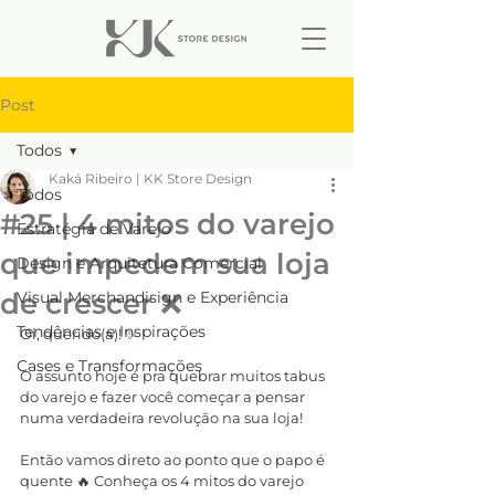
Post
Todos
Kaká Ribeiro | KK Store Design
Todos
#25 | 4 mitos do varejo
Estratégia de Varejo
que impedem sua loja
Design e Arquitetura Comercial
de crescer ❌
Visual Merchandisign e Experiência
Tendências e Inspirações
Oi, querido(a)! ✨
Cases e Transformações
O assunto hoje é pra quebrar muitos tabus 
do varejo e fazer você começar a pensar 
numa verdadeira revolução na sua loja!
Então vamos direto ao ponto que o papo é 
quente 🔥 Conheça os 4 mitos do varejo 