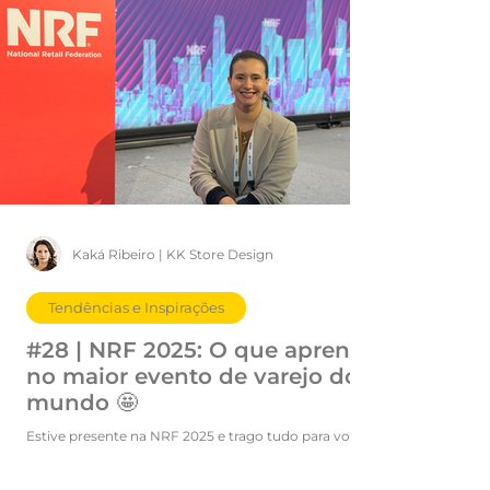
#21 | 4 técnicas de VM
#14 | Conquist
para impulsionar suas
coração dos s
vendas 🔥
clientes neste
Namorados ❤️
Kaká Ribeiro | KK Store Design
Tendências e Inspirações
#28 | NRF 2025: O que aprendi
no maior evento de varejo do
mundo 🤩
Estive presente na NRF 2025 e trago tudo para vocês!