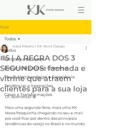
Post
Todos
Kaká Ribeiro | KK Store Design
Todos
#5 | A REGRA DOS 3
Estratégia de Varejo
SEGUNDOS: fachada e
Design e Arquitetura Comercial
vitrine que atraem
Visual Merchandisign e Experiência
Tendências e Inspirações
clientes para a sua loja
Cases e Transformações
Oi, querido(a)! 🤩
Mais uma segunda-feira, mais uma KK 
News fresquinha chegando no seu e-mail 
pra você ficar por dentro das principais 
tendências do varejo no Brasil e no mundo.